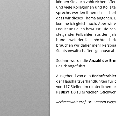
können Sie auch zahlreichen öffe
und viele Kolleginnen und Kollege
spreche, werden Ihnen das sicherli
dass wir dieses Thema angehen. Ei
komme ich gleich noch. Aber wir
Das ist uns allen bewusst. Die Zah
steigender Fallzahlen aus dem Jahr
bundesweit der Fall, möchte ich da
brauchen wir daher mehr Personal. 
Staatsanwaltschaften, genauso abe
Sodann wurde die
Anzahl der Erm
Bezirk angeführt.
Ausgehend von den
Bedarfszahle
der Haushaltsverhandlungen für d
von 117 Stellen im richterlichen 
PEBB§Y 1,0
zu erreichen (Stichwort
Rechtsanwalt Prof. Dr. Carsten Wegne