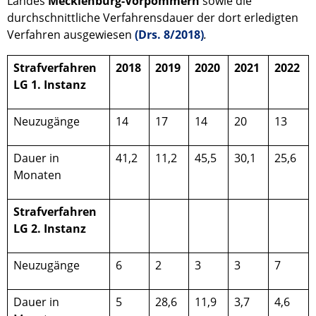
Landes
Mecklenburg-Vorpommern
sowie die
durchschnittliche Verfahrensdauer der dort erledigten
Verfahren ausgewiesen
(Drs. 8/2018)
.
Strafverfahren
2018
2019
2020
2021
2022
LG 1. Instanz
Neuzugänge
14
17
14
20
13
Dauer in
41,2
11,2
45,5
30,1
25,6
Monaten
Strafverfahren
LG 2. Instanz
Neuzugänge
6
2
3
3
7
Dauer in
5
28,6
11,9
3,7
4,6