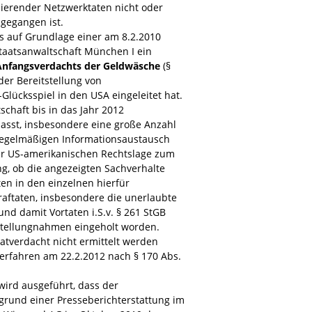
ierender Netzwerktaten nicht oder
gegangen ist.
ss auf Grundlage einer am 8.2.2010
taatsanwaltschaft München I ein
Anfangsverdachts der Geldwäsche
(§
er Bereitstellung von
Glücksspiel in den USA eingeleitet hat.
schaft bis in das Jahr 2012
asst, insbesondere eine große Anzahl
egelmäßigen Informationsaustausch
er US-amerikanischen Rechtslage zum
ng, ob die angezeigten Sachverhalte
en in den einzelnen hierfür
aftaten, insbesondere die unerlaubte
und damit Vortaten i.S.v. § 261 StGB
Stellungnahmen eingeholt worden.
Tatverdacht nicht ermittelt werden
erfahren am 22.2.2012 nach § 170 Abs.
wird ausgeführt, dass der
grund einer Presseberichterstattung im