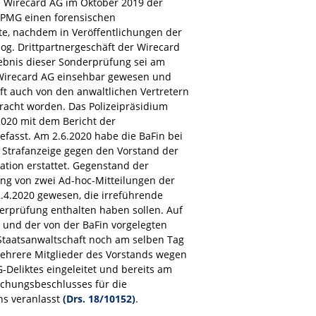
e Wirecard AG im Oktober 2019 der
KPMG einen forensischen
te, nachdem in Veröffentlichungen der
sog. Drittpartnergeschäft der Wirecard
ebnis dieser Sonderprüfung sei am
Wirecard AG einsehbar gewesen und
ft auch von den anwaltlichen Vertretern
racht worden. Das Polizeipräsidium
020 mit dem Bericht der
efasst. Am 2.6.2020 habe die BaFin bei
 Strafanzeige gegen den Vorstand der
tion erstattet. Gegenstand der
hung von zwei Ad-hoc-Mitteilungen der
.4.2020 gewesen, die irreführende
rprüfung enthalten haben sollen. Auf
und der von der BaFin vorgelegten
Staatsanwaltschaft noch am selben Tag
ehrere Mitglieder des Vorstands wegen
Deliktes eingeleitet und bereits am
uchungsbeschlusses für die
s veranlasst
(Drs. 18/10152)
.