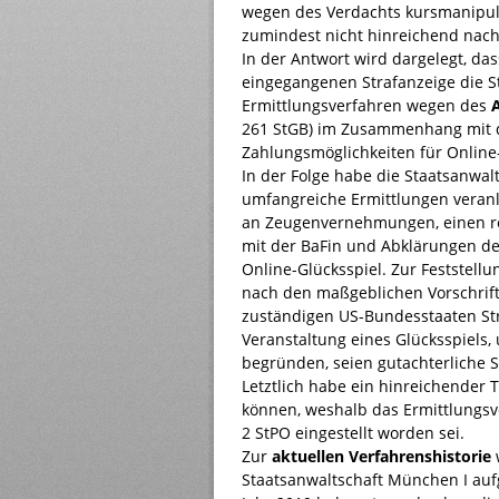
wegen des Verdachts kursmanipul
zumindest nicht hinreichend nach
In der Antwort wird dargelegt, da
eingegangenen Strafanzeige die S
Ermittlungsverfahren wegen des
261 StGB) im Zusammenhang mit d
Zahlungsmöglichkeiten für Online-
In der Folge habe die Staatsanwalt
umfangreiche Ermittlungen veranl
an Zeugenvernehmungen, einen r
mit der BaFin und Abklärungen d
Online-Glücksspiel. Zur Feststellu
nach den maßgeblichen Vorschrift
zuständigen US-Bundesstaaten Str
Veranstaltung eines Glücksspiels, 
begründen, seien gutachterliche 
Letztlich habe ein hinreichender 
können, weshalb das Ermittlungsv
2 StPO eingestellt worden sei.
Zur
aktuellen Verfahrenshistorie
Staatsanwaltschaft München I auf