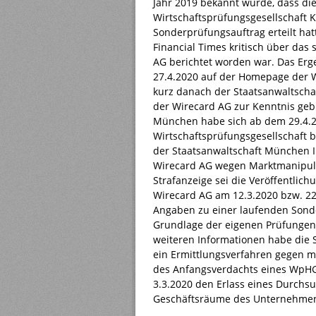
Jahr 2019 bekannt wurde, dass di
Wirtschaftsprüfungsgesellschaft 
Sonderprüfungsauftrag erteilt hat
Financial Times kritisch über das 
AG berichtet worden war. Das Erg
27.4.2020 auf der Homepage der 
kurz danach der Staatsanwaltscha
der Wirecard AG zur Kenntnis geb
München habe sich ab dem 29.4.2
Wirtschaftsprüfungsgesellschaft b
der Staatsanwaltschaft München I
Wirecard AG wegen Marktmanipula
Strafanzeige sei die Veröffentlic
Wirecard AG am 12.3.2020 bzw. 22
Angaben zu einer laufenden Sonde
Grundlage der eigenen Prüfungen 
weiteren Informationen habe die 
ein Ermittlungsverfahren gegen m
des Anfangsverdachts eines WpHG-
3.3.2020 den Erlass eines Durchs
Geschäftsräume des Unternehmen