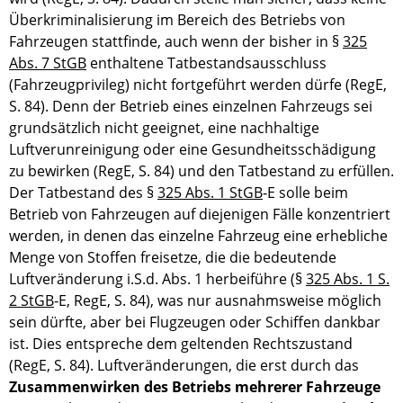
Überkriminalisierung im Bereich des Betriebs von
Fahrzeugen stattfinde, auch wenn der bisher in §
325
Abs. 7 StGB
enthaltene Tatbestandsausschluss
(Fahrzeugprivileg) nicht fortgeführt werden dürfe (RegE,
S. 84). Denn der Betrieb eines einzelnen Fahrzeugs sei
grundsätzlich nicht geeignet, eine nachhaltige
Luftverunreinigung oder eine Gesundheitsschädigung
zu bewirken (RegE, S. 84) und den Tatbestand zu erfüllen.
Der Tatbestand des §
325 Abs. 1 StGB
‑E solle beim
Betrieb von Fahrzeugen auf diejenigen Fälle konzentriert
werden, in denen das einzelne Fahrzeug eine erhebliche
Menge von Stoffen freisetze, die die bedeutende
Luftveränderung i.S.d. Abs. 1 herbeiführe (§
325 Abs. 1 S.
2 StGB
‑E, RegE, S. 84), was nur ausnahmsweise möglich
sein dürfte, aber bei Flugzeugen oder Schiffen dankbar
ist. Dies entspreche dem geltenden Rechtszustand
(RegE, S. 84). Luftveränderungen, die erst durch das
Zusammenwirken des Betriebs mehrerer Fahrzeuge