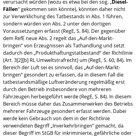
verursacht würden (wozu es etwa bei den sog. „
Diesel-
Fällen
“ gekommen sein könnte), könnten daher nicht
zur Verwirklichung des Tatbestands in Abs. 1 führen,
sondern würden von Abs. 2 unter den dortigen
Voraussetzungen erfasst (RegE, S. 84). Der gegenüber
dem RefE neue Abs. 2 regelt das „Auf-den-Markt-
bringen“ von Erzeugnissen als Tathandlung und setzt
dadurch den „Produkthaftungstatbestand“ der Richtlinie
(Art. 3[2][b] RL Umweltstrafrecht) um (RegE, S. 60, 84). Im
Bereich der Luft sei es sinnvoll, das „Auf-den-Markt-
bringen“ gesondert zu erfassen, da in diesem Fall die
tatbestandsmäßige Luftveränderung regelmäßig erst
durch den Betrieb insbesondere von mehreren
Fahrzeugen herbeigeführt werde (RegE, S. 84). In diesem
Bereich müsse daher das Zusammenwirken des Betriebs
mehrerer Fahrzeuge gesondert erfasst werden. Dabei
werde kein Gebrauch von dem in der Richtlinie
verwendeten Begriff „Inverkehrbringen“ gemacht, da
dieser Begriff im StGB für inkriminierte, gefährliche oder