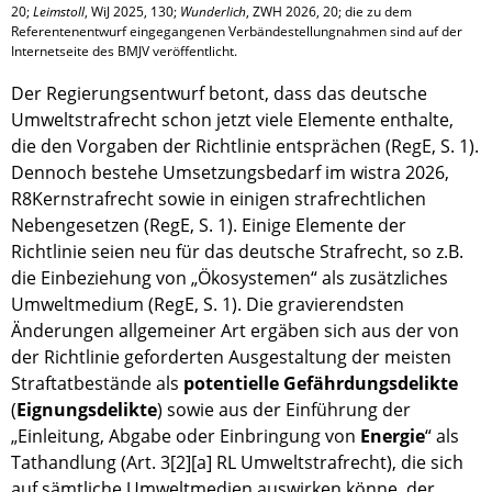
20; 
Leimstoll
, WiJ 2025, 130; 
Wunderlich
, ZWH 2026, 20; die zu dem 
Referentenentwurf eingegangenen Verbändestellungnahmen sind auf der 
Internetseite des BMJV veröffentlicht.
Der Regierungsentwurf betont, dass das deutsche
Umweltstrafrecht schon jetzt viele Elemente enthalte,
die den Vorgaben der Richtlinie entsprächen (RegE, S. 1).
Dennoch bestehe Umsetzungsbedarf im wistra 2026,
R8Kernstrafrecht sowie in einigen strafrechtlichen
Nebengesetzen (RegE, S. 1). Einige Elemente der
Richtlinie seien neu für das deutsche Strafrecht, so z.B.
die Einbeziehung von „Ökosystemen“ als zusätzliches
Umweltmedium (RegE, S. 1). Die gravierendsten
Änderungen allgemeiner Art ergäben sich aus der von
der Richtlinie geforderten Ausgestaltung der meisten
Straftatbestände als
potentielle Gefährdungsdelikte
(
Eignungsdelikte
) sowie aus der Einführung der
„Einleitung, Abgabe oder Einbringung von
Energie
“ als
Tathandlung (Art. 3[2][a] RL Umweltstrafrecht), die sich
auf sämtliche Umweltmedien auswirken könne, der