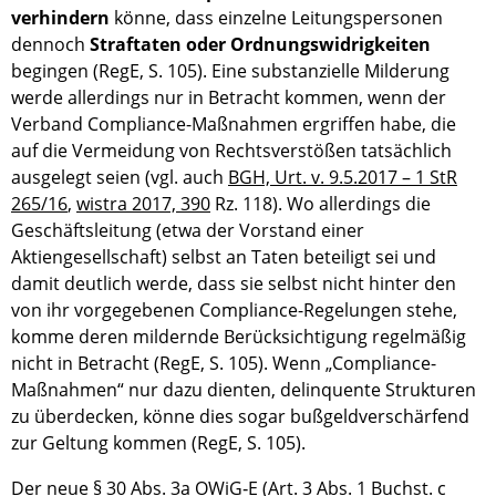
verhindern
könne, dass einzelne Leitungspersonen
dennoch
Straftaten oder Ordnungswidrigkeiten
begingen (RegE, S. 105). Eine substanzielle Milderung
werde allerdings nur in Betracht kommen, wenn der
Verband Compliance-Maßnahmen ergriffen habe, die
auf die Vermeidung von Rechtsverstößen tatsächlich
ausgelegt seien (vgl. auch
BGH, Urt. v. 9.5.2017 – 1 StR
265/16
,
wistra 2017, 390
Rz. 118). Wo allerdings die
Geschäftsleitung (etwa der Vorstand einer
Aktiengesellschaft) selbst an Taten beteiligt sei und
damit deutlich werde, dass sie selbst nicht hinter den
von ihr vorgegebenen Compliance-Regelungen stehe,
komme deren mildernde Berücksichtigung regelmäßig
nicht in Betracht (RegE, S. 105). Wenn „Compliance-
Maßnahmen“ nur dazu dienten, delinquente Strukturen
zu überdecken, könne dies sogar bußgeldverschärfend
zur Geltung kommen (RegE, S. 105).
Der neue §
30 Abs. 3a OWiG
‑E (Art. 3 Abs. 1 Buchst. c