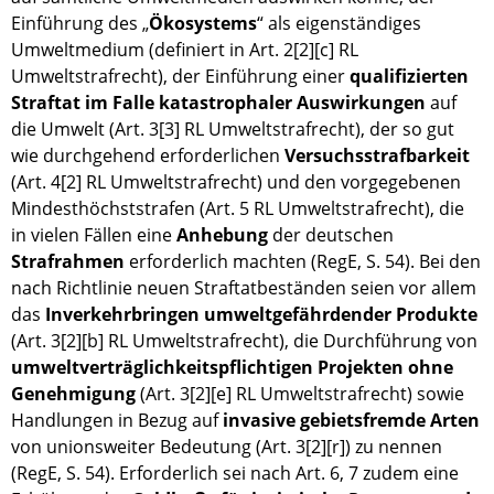
Einführung des „
Ökosystems
“ als eigenständiges
Umweltmedium (definiert in Art. 2[2][c] RL
Umweltstrafrecht), der Einführung einer
qualifizierten
Straftat im Falle katastrophaler Auswirkungen
auf
die Umwelt (Art. 3[3] RL Umweltstrafrecht), der so gut
wie durchgehend erforderlichen
Versuchsstrafbarkeit
(Art. 4[2] RL Umweltstrafrecht) und den vorgegebenen
Mindesthöchststrafen (Art. 5 RL Umweltstrafrecht), die
in vielen Fällen eine
Anhebung
der deutschen
Strafrahmen
erforderlich machten (RegE, S. 54). Bei den
nach Richtlinie neuen Straftatbeständen seien vor allem
das
Inverkehrbringen umweltgefährdender Produkte
(Art. 3[2][b] RL Umweltstrafrecht), die Durchführung von
umweltverträglichkeitspflichtigen Projekten ohne
Genehmigung
(Art. 3[2][e] RL Umweltstrafrecht) sowie
Handlungen in Bezug auf
invasive gebietsfremde Arten
von unionsweiter Bedeutung (Art. 3[2][r]) zu nennen
(RegE, S. 54). Erforderlich sei nach Art. 6, 7 zudem eine