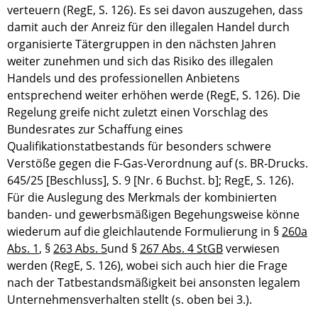
verteuern (RegE, S. 126). Es sei davon auszugehen, dass
damit auch der Anreiz für den illegalen Handel durch
organisierte Tätergruppen in den nächsten Jahren
weiter zunehmen und sich das Risiko des illegalen
Handels und des professionellen Anbietens
entsprechend weiter erhöhen werde (RegE, S. 126). Die
Regelung greife nicht zuletzt einen Vorschlag des
Bundesrates zur Schaffung eines
Qualifikationstatbestands für besonders schwere
Verstöße gegen die F-Gas-Verordnung auf (s. BR‑Drucks.
645/25 [Beschluss], S. 9 [Nr. 6 Buchst. b]; RegE, S. 126).
Für die Auslegung des Merkmals der kombinierten
banden- und gewerbsmäßigen Begehungsweise könne
wiederum auf die gleichlautende Formulierung in §
260a
Abs. 1
, §
263 Abs. 5
und §
267 Abs. 4 StGB
verwiesen
werden (RegE, S. 126), wobei sich auch hier die Frage
nach der Tatbestandsmäßigkeit bei ansonsten legalem
Unternehmensverhalten stellt (s. oben bei 3.).