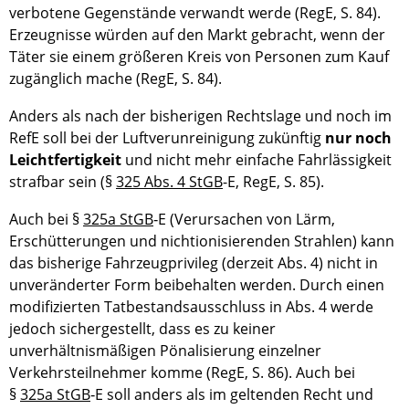
verbotene Gegenstände verwandt werde (RegE, S. 84).
Erzeugnisse würden auf den Markt gebracht, wenn der
Täter sie einem größeren Kreis von Personen zum Kauf
zugänglich mache (RegE, S. 84).
Anders als nach der bisherigen Rechtslage und noch im
RefE soll bei der Luftverunreinigung zukünftig
nur noch
Leichtfertigkeit
und nicht mehr einfache Fahrlässigkeit
strafbar sein (§
325 Abs. 4 StGB
-E, RegE, S. 85).
Auch bei §
325a StGB
‑E (Verursachen von Lärm,
Erschütterungen und nichtionisierenden Strahlen) kann
das bisherige Fahrzeugprivileg (derzeit Abs. 4) nicht in
unveränderter Form beibehalten werden. Durch einen
modifizierten Tatbestandsausschluss in Abs. 4 werde
jedoch sichergestellt, dass es zu keiner
unverhältnismäßigen Pönalisierung einzelner
Verkehrsteilnehmer komme (RegE, S. 86). Auch bei
§
325a StGB
‑E soll anders als im geltenden Recht und