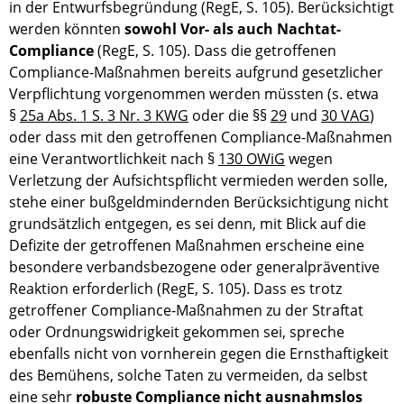
in der Entwurfsbegründung (RegE, S. 105). Berücksichtigt
werden könnten
sowohl Vor- als auch Nachtat-
Compliance
(RegE, S. 105). Dass die getroffenen
Compliance-Maßnahmen bereits aufgrund gesetzlicher
Verpflichtung vorgenommen werden müssten (s. etwa
§
25a Abs. 1 S. 3 Nr. 3 KWG
oder die §§
29
und
30 VAG
)
oder dass mit den getroffenen Compliance-Maßnahmen
eine Verantwortlichkeit nach §
130 OWiG
wegen
Verletzung der Aufsichtspflicht vermieden werden solle,
stehe einer bußgeldmindernden Berücksichtigung nicht
grundsätzlich entgegen, es sei denn, mit Blick auf die
Defizite der getroffenen Maßnahmen erscheine eine
besondere verbandsbezogene oder generalpräventive
Reaktion erforderlich (RegE, S. 105). Dass es trotz
getroffener Compliance-Maßnahmen zu der Straftat
oder Ordnungswidrigkeit gekommen sei, spreche
ebenfalls nicht von vornherein gegen die Ernsthaftigkeit
des Bemühens, solche Taten zu vermeiden, da selbst
eine sehr
robuste Compliance nicht ausnahmslos