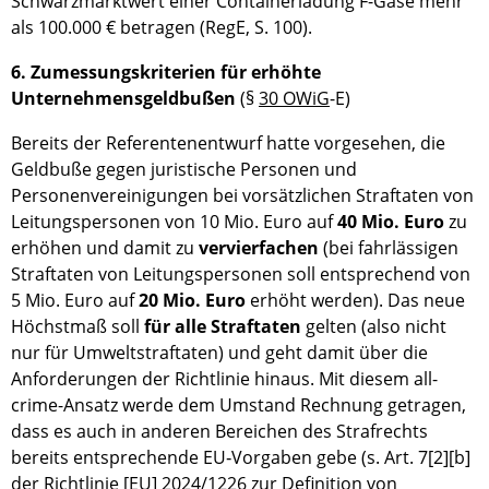
Schwarzmarktwert einer Containerladung F-Gase mehr
als 100.000 € betragen (RegE, S. 100).
6. Zumessungskriterien für erhöhte
Unternehmensgeldbußen
(§
30 OWiG
-E)
Bereits der Referentenentwurf hatte vorgesehen, die
Geldbuße gegen juristische Personen und
Personenvereinigungen bei vorsätzlichen Straftaten von
Leitungspersonen von 10 Mio. Euro auf
40 Mio. Euro
zu
erhöhen und damit zu
vervierfachen
(bei fahrlässigen
Straftaten von Leitungspersonen soll entsprechend von
5 Mio. Euro auf
20 Mio. Euro
erhöht werden). Das neue
Höchstmaß soll
für alle Straftaten
gelten (also nicht
nur für Umweltstraftaten) und geht damit über die
Anforderungen der Richtlinie hinaus. Mit diesem all-
crime-Ansatz werde dem Umstand Rechnung getragen,
dass es auch in anderen Bereichen des Strafrechts
bereits entsprechende EU‑Vorgaben gebe (s. Art. 7[2][b]
der Richtlinie [EU] 2024/1226 zur Definition von