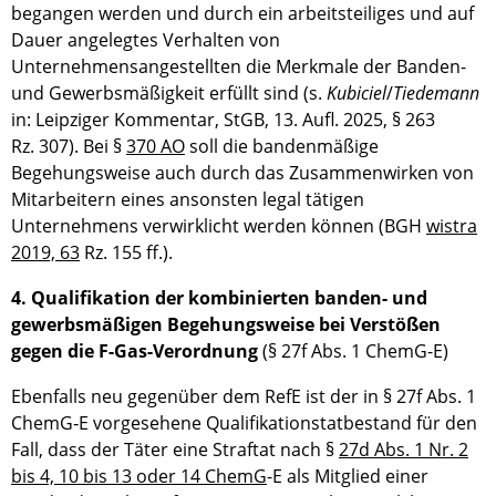
begangen werden und durch ein arbeitsteiliges und auf
Dauer angelegtes Verhalten von
Unternehmensangestellten die Merkmale der Banden-
und Gewerbsmäßigkeit erfüllt sind (s.
Kubiciel
/
Tiedemann
in: Leipziger Kommentar, StGB, 13. Aufl. 2025, § 263
Rz. 307). Bei §
370 AO
soll die bandenmäßige
Begehungsweise auch durch das Zusammenwirken von
Mitarbeitern eines ansonsten legal tätigen
Unternehmens verwirklicht werden können (BGH
wistra
2019, 63
Rz. 155 ff.).
4. Qualifikation der kombinierten banden- und
gewerbsmäßigen Begehungsweise bei Verstößen
gegen die F-Gas-Verordnung
(§ 27f Abs. 1 ChemG-E)
Ebenfalls neu gegenüber dem RefE ist der in § 27f Abs. 1
ChemG‑E vorgesehene Qualifikationstatbestand für den
Fall, dass der Täter eine Straftat nach §
27d Abs. 1 Nr. 2
bis 4, 10 bis 13 oder 14 ChemG
-E als Mitglied einer