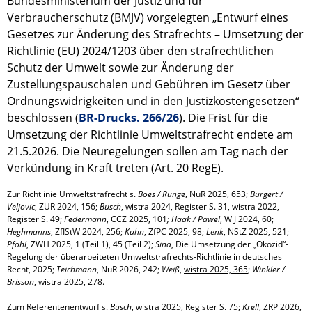
Bundesministerium der Justiz und für
Verbraucherschutz (BMJV) vorgelegten „Entwurf eines
Gesetzes zur Änderung des Strafrechts – Umsetzung der
Richtlinie (EU) 2024/1203 über den strafrechtlichen
Schutz der Umwelt sowie zur Änderung der
Zustellungspauschalen und Gebühren im Gesetz über
Ordnungswidrigkeiten und in den Justizkostengesetzen“
beschlossen (
BR-Drucks. 266/26
). Die Frist für die
Umsetzung der Richtlinie Umweltstrafrecht endete am
21.5.2026. Die Neuregelungen sollen am Tag nach der
Verkündung in Kraft treten (Art. 20 RegE).
Zur Richtlinie Umweltstrafrecht s. 
Boes
/
Runge
, NuR 2025, 653; 
Burgert
/
Veljovic
, ZUR 2024, 156; 
Busch
, wistra 2024, Register S. 31, wistra 2022, 
Register S. 49; 
Federmann
, CCZ 2025, 101
;
Haak
/
Pawel
, WiJ 2024, 60; 
Heghmanns
, ZfIStW 2024, 256; 
Kuhn
, ZfPC 2025, 98; 
Lenk
, NStZ 2025, 521; 
Pfohl
, ZWH 2025, 1 (Teil 1), 45 (Teil 2); 
Sina
, Die Umsetzung der „Ökozid“-
Regelung der überarbeiteten Umweltstrafrechts-Richtlinie in deutsches 
Recht, 2025; 
Teichmann
, NuR 2026, 242; 
Weiß
, 
wistra 2025, 365
; 
Winkler
/
Brisson
, 
wistra 2025, 278
.

Zum Referentenentwurf s. 
Busch
, wistra 2025, Register S. 75; 
Krell
, ZRP 2026, 