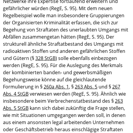
Netzwerke ihre Expertise fortlaufend erweitern und
gefährlicher würden (RegE, S. 95). Mit dem neuen
Regelbeispiel wolle man insbesondere Gruppierungen
der Organisierten Kriminalität erfassen, die sich zur
Begehung von Straftaten des unerlaubten Umgangs mit
Abfällen zusammengetan hätten (RegE, S. 95). Der
strukturell ähnliche Straftatbestand des Umgangs mit
radioaktiven Stoffen und anderen gefährlichen Stoffen
und Gütern (§
328 StGB
) solle ebenfalls einbezogen
werden (RegE, S. 95). Für die Auslegung des Merkmals
der kombinierten banden- und gewerbsmäßigen
Begehungsweise könne auf die gleichlautende
Formulierung in §
260a Abs. 1
, §
263 Abs. 5
und §
267
Abs. 4 StGB
verwiesen werden (RegE, S. 95). Ähnlich wie
insbesondere beim Verbrechenstatbestand des §
263
Abs. 5 StGB
kann sich dabei zukünftig die Frage stellen,
wie mit Situationen umgegangen werden soll, in denen
aus einem ansonsten legal arbeitenden Unternehmen
oder Geschäftsbetrieb heraus einschlägige Straftaten