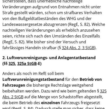
sicherstellen, dass unerhebliche nachteilige
Veränderungen aufgrund von Entnahmen nicht unter
Strafe gestellt würden, schon um strafbares Verhalten
von den Bußgeldtatbeständen des WHG und der
Landeswassergesetze abzugrenzen (RegE, S. 82). Welche
nachteiligen Veränderungen als erheblich anzusehen
seien, richte sich nach den Umständen des Einzelfalls
(RegE, S. 82). Wie bisher sind der Versuch und
fahrlässiges Handeln strafbar (§
324 Abs. 2, 3 StGB
).
2. Luftverunreinigungs- und Anlagentatbestand
(§§
325
,
325a StGB
-E)
Anders als noch im RefE soll beim
Luftverunreinigungstatbestand
für den
Betrieb von
Fahrzeugen
die bisherige Rechtslage weitgehend
beibehalten werden. Dazu wird wie beim geltenden §
325
Abs. 2 StGB
auf die Menge von Schadstoffen abgestellt,
die beim Betrieb des
einzelnen
Fahrzeugs freigesetzt
wird (RegE, S. 84). Dadurch stelle man sicher, dass keine