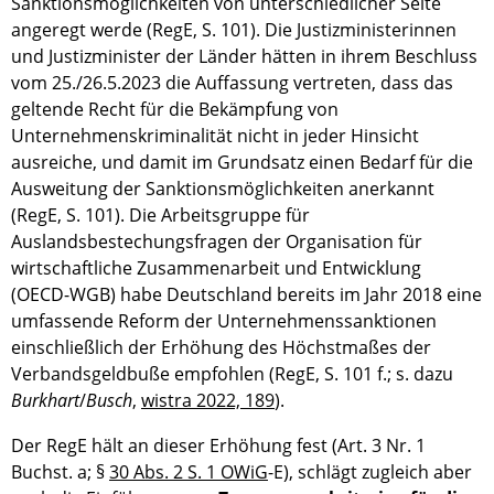
Sanktionsmöglichkeiten von unterschiedlicher Seite
angeregt werde (RegE, S. 101). Die Justizministerinnen
und Justizminister der Länder hätten in ihrem Beschluss
vom 25./26.5.2023 die Auffassung vertreten, dass das
geltende Recht für die Bekämpfung von
Unternehmenskriminalität nicht in jeder Hinsicht
ausreiche, und damit im Grundsatz einen Bedarf für die
Ausweitung der Sanktionsmöglichkeiten anerkannt
(RegE, S. 101). Die Arbeitsgruppe für
Auslandsbestechungsfragen der Organisation für
wirtschaftliche Zusammenarbeit und Entwicklung
(OECD-WGB) habe Deutschland bereits im Jahr 2018 eine
umfassende Reform der Unternehmenssanktionen
einschließlich der Erhöhung des Höchstmaßes der
Verbandsgeldbuße empfohlen (RegE, S. 101 f.; s. dazu
Burkhart
/
Busch
,
wistra 2022, 189
).
Der RegE hält an dieser Erhöhung fest (Art. 3 Nr. 1
Buchst. a; §
30 Abs. 2 S. 1 OWiG
-E), schlägt zugleich aber