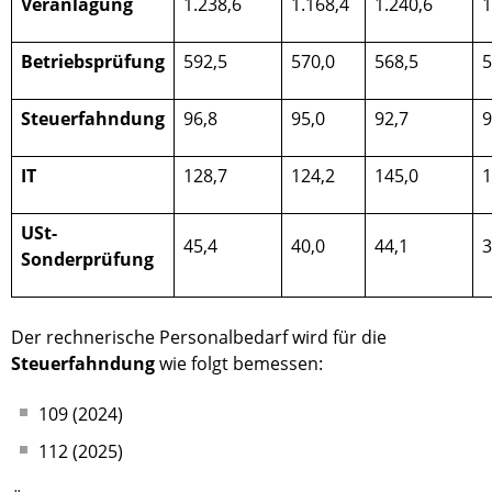
Veranlagung
1.238,6
1.168,4
1.240,6
1
Betriebsprüfung
592,5
570,0
568,5
5
Steuerfahndung
96,8
95,0
92,7
9
IT
128,7
124,2
145,0
1
USt-
45,4
40,0
44,1
3
Sonderprüfung
Der rechnerische Personalbedarf wird für die
Steuerfahndung
wie folgt bemessen:
109 (2024)
112 (2025)