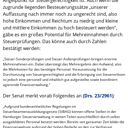
Angelpunkt für Steuergerechtigkeit ist. Auch wenn die
zugrunde liegenden Besteuerungssätze „unserer
Auffassung nach immer noch zu ungerecht sind, also
hohe Einkommen und Reichtum zu niedrig und kleine
und mittlere Einkommen zu hoch besteuert werden“,
gäbe es ein großes Potential für Mehreinnahmen durch
Steuerprüfungen. Das könne auch durch Zahlen
bestätigt werden:
„Steuer-Sonderprüfungen und Steuer-Außenprüfungen bringen enorme 
Mehreinahmen ein. Dabei übersteigt das Mehrergebnis den Aufwand, also 
die Mehrkosten für das benötigte Personal. Voraussetzung für die 
Durchsetzung von Steuergerechtigkeit und die Erbringung von Steuererlösen 
ist jedoch eine personell und inhaltlich gut aufgestellte sowie koordiniert 
agierende Finanzverwaltung.“
Der Senat merkt vorab Folgendes an
(Drs. 23/2961)
:
„Aufgrund bundeseinheitlicher Regelungen im 
Steuerbeamtenausbildungsgesetz (StBAG) können offene Stellen in der 
Hamburger Steuerverwaltung in weiten Teilen ausschließlich durch selbst 
ausgebildetes Personal besetzt werden. Bereits seit geraumer Zeit bildet die 
Finanzverwaltung aufgrund der hohen Bedarfe an den zur Verfügung 